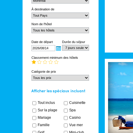
À destination de
Nom de l'hôtel
Date de départ
Durée du séjour
Classement minimum des hôtels
Catégorie de prix
Tout inclus
Cuisinette
Sur la plage
Spa
Mariage
Casino
Famille
Vue mer
Golf
Mini-club