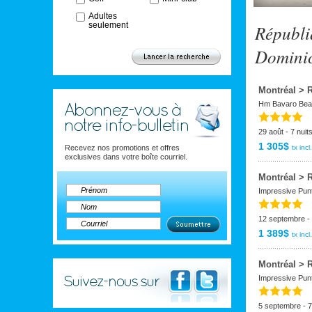
Adultes
seulement
Républi
Domini
Montréal > 
Hm Bavaro Bea
29 août - 7 nuit
1 305$
Recevez nos promotions et offres
tx incl.
exclusives dans votre boîte courriel.
Montréal > 
Impressive Pun
12 septembre - 
1 389$
tx incl.
Montréal > 
Impressive Pun
5 septembre - 7 