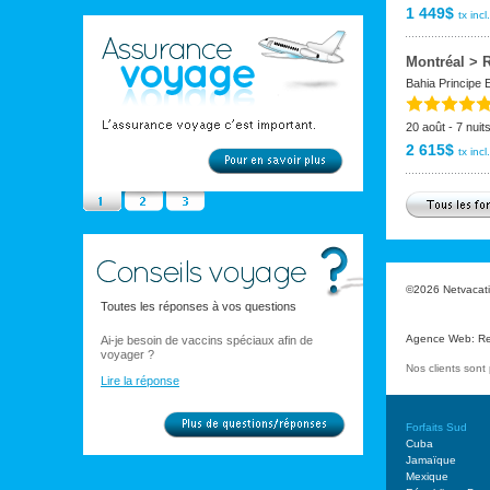
1 449$
tx incl.
Montréal > 
Bahia Principe
20 août - 7 nuit
2 615$
tx incl.
©2026 Netvacatio
Toutes les réponses à vos questions
Agence Web
:
Re
Ai-je besoin de vaccins spéciaux afin de
voyager ?
Nos clients son
Lire la réponse
Forfaits Sud
Cuba
Jamaïque
Mexique