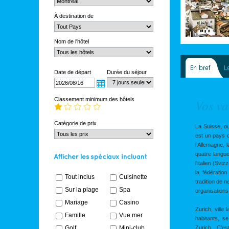
À destination de
Nom de l'hôtel
Date de départ
Durée du séjour
Classement minimum des hôtels
Vos va
Catégorie de prix
La Suisse, ou
est un pays 
l’Allemagne, la
quatre langue
l'italien (Svi
la fédératio
Tout inclus
Cuisinette
tradition de n
Sur la plage
Spa
organisations 
Mariage
Casino
Zurich, ville
Famille
Vue mer
habitants, s
Golf
Mini-club
Zurich. C'es