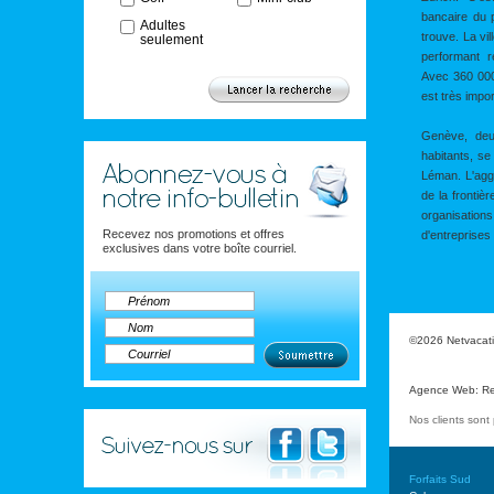
bancaire du 
Adultes
trouve. La vil
seulement
performant r
Avec 360 000
est très impor
Genève, deu
habitants, se
Léman. L'agg
de la fronti
organisati
Recevez nos promotions et offres
d'entreprises
exclusives dans votre boîte courriel.
©2026 Netvacatio
Agence Web
:
Re
Nos clients son
Forfaits Sud