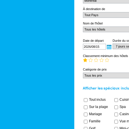
À destination de
Nom de l'hôtel
Date de départ
Durée du s
Classement minimum des hôtels
Catégorie de prix
Tout inclus
Cuisin
Sur la plage
Spa
Mariage
Casin
Famille
Vue m
Golf
Mini-