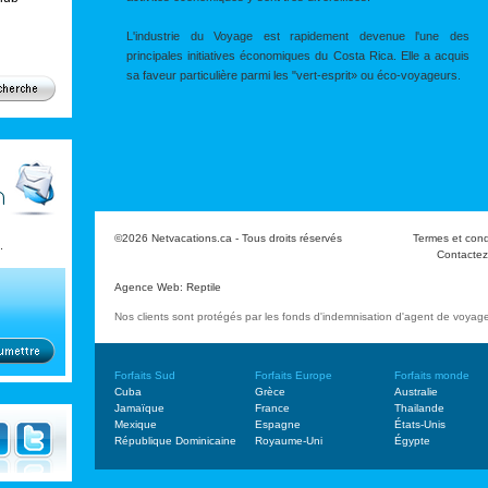
L'industrie du Voyage est rapidement devenue l'une des
principales initiatives économiques du Costa Rica. Elle a acquis
sa faveur particulière parmi les "vert-esprit» ou éco-voyageurs.
©2026 Netvacations.ca - Tous droits réservés
Termes et cond
.
Contactez
Agence Web
:
Reptile
Nos clients sont protégés par les fonds d'indemnisation d'agent de voya
Forfaits Sud
Forfaits Europe
Forfaits monde
Cuba
Grèce
Australie
Jamaïque
France
Thailande
Mexique
Espagne
États-Unis
République Dominicaine
Royaume-Uni
Égypte