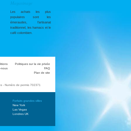
Magasinage
Les achats les plus
populaires sont les
émeraudes, l'artisanat
traditionnel, les hamacs et le
café colombien.
itions
Politiques sur la vie privée
-nous
FAQ
Plan de site
ges - Numéro de permis 702371
Forfaits grandes villes
New York
Las Vegas
Londres UK