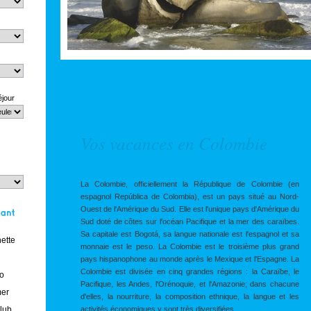
éjour
Vos vacances en Colombie
La Colombie, officiellement la République de Colombie (en
espagnol República de Colombia), est un pays situé au Nord-
Ouest de l'Amérique du Sud. Elle est l'unique pays d'Amérique du
Sud doté de côtes sur l'océan Pacifique et la mer des caraïbes.
Sa capitale est Bogotá, sa langue nationale est l'espagnol et sa
ette
monnaie est le peso. La Colombie est le troisième plus grand
pays hispanophone au monde après le Mexique et l'Espagne. La
Colombie est divisée en cinq grandes régions : la Caraïbe, le
o
Pacifique, les Andes, l'Orénoquie, et l'Amazonie; dans chacune
er
d'elles, la nourriture, la composition ethnique, la langue et les
club
activités économiques y sont très diversifiées.