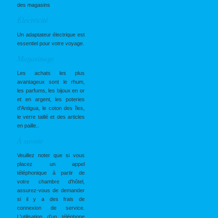
des magasins
Électricité
Un adaptateur électrique est
essentiel pour votre voyage.
Magasinage
Les achats les plus
avantageux sont le rhum,
les parfums, les bijoux en or
et en argent, les poteries
d'Antigua, le coton des îles,
le verre taillé et des articles
en paille..
À savoir
Veuillez noter que si vous
placez un appel
téléphonique à partir de
votre chambre d'hôtel,
assurez-vous de demander
si il y a des frais de
connexion de service.
L'utilisation d'un téléphone