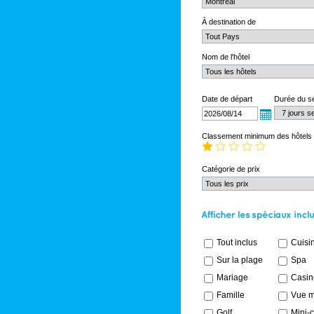
À destination de
Nom de l'hôtel
Date de départ
Durée du s
Classement minimum des hôtels
Catégorie de prix
Tout inclus
Cuisin
Sur la plage
Spa
Mariage
Casin
Famille
Vue m
Golf
Mini-