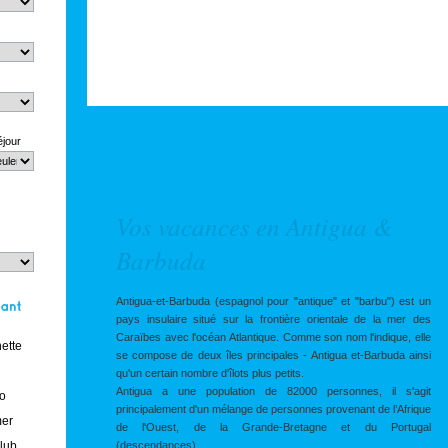
éjour
Vos vacances en Antigua &
Barbuda
Antigua-et-Barbuda (espagnol pour "antique" et "barbu") est un
pays insulaire situé sur la frontière orientale de la mer des
Caraïbes avec l'océan Atlantique. Comme son nom l'indique, elle
ette
se compose de deux îles principales - Antigua et-Barbuda ainsi
qu'un certain nombre d'îlots plus petits.
Antigua a une population de 82000 personnes, il s'agit
o
principalement d'un mélange de personnes provenant de l’Afrique
er
de l'Ouest, de la Grande-Bretagne et du Portugal
club
(descendances).