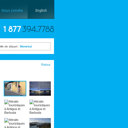
ille de départ :
Montréal
Retour