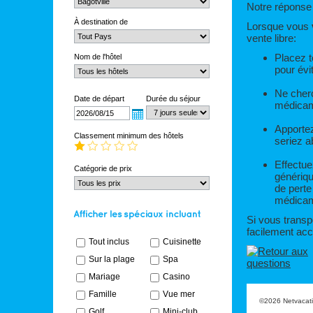
Notre réponse 
À destination de
Lorsque vous
vente libre:
Placez t
Nom de l'hôtel
pour évi
Ne cher
Date de départ
Durée du séjour
médicame
Apporte
Classement minimum des hôtels
seriez a
Effectue
Catégorie de prix
génériq
de perte
médicam
Si vous transpo
facilement acc
Tout inclus
Cuisinette
Sur la plage
Spa
Mariage
Casino
Famille
Vue mer
©2026 Netvacatio
Golf
Mini-club