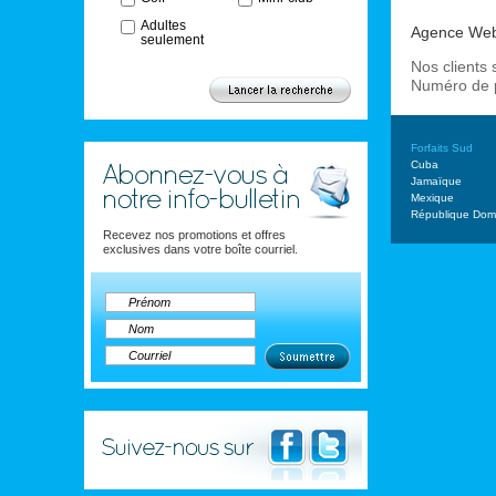
Adultes
Agence We
seulement
Nos clients 
Numéro de 
Forfaits Sud
Cuba
Jamaïque
Mexique
République Domi
Recevez nos promotions et offres
exclusives dans votre boîte courriel.